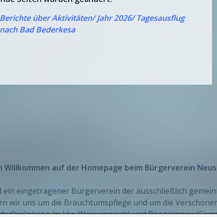
Berichte über Aktivitäten/ Jahr 2026/ Tagesausflug
nach Bad Bederkesa
ch Willkommen auf der Homepage beim
Bürgerverein Neus
d ein eingetragener Bürgerverein der ausschließlich gemei
 wir uns um die Brauchtumspflege und um die Verschöneru
e Ovelgönne im Lkr. Wesermarsch) und Rönnelmoor (Gemei