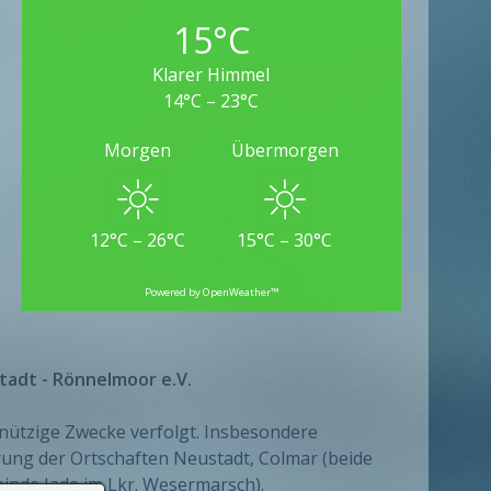
15°C
Klarer Himmel
14°C – 23°C
Morgen
Übermorgen
12°C – 26°C
15°C – 30°C
Powered by OpenWeather™
tadt - Rönnelmoor e.V.
nnützige Zwecke verfolgt. Insbesondere
ng der Ortschaften Neustadt, Colmar (beide
nde Jade im Lkr. Wesermarsch).