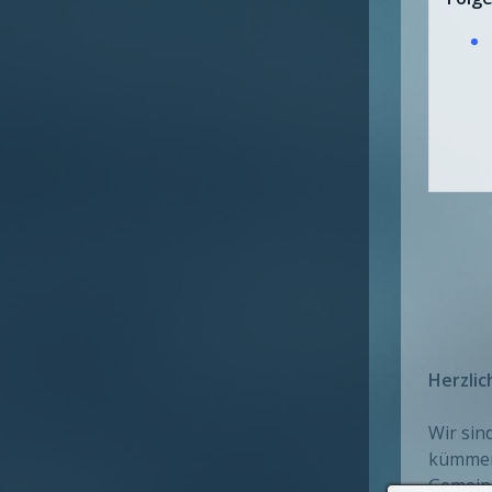
Herzli
Wir sin
kümmern
Gemeind