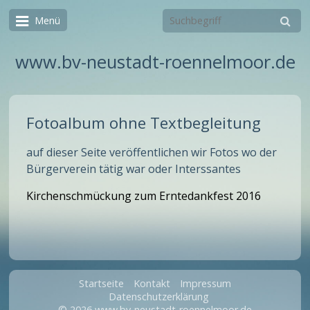
Menü
www.bv-neustadt-roennelmoor.de
Fotoalbum ohne Textbegleitung
auf dieser Seite veröffentlichen wir Fotos wo der
Bürgerverein tätig war oder Interssantes
Kirchenschmückung
zum Erntedankfest 2016
Startseite
Kontakt
Impressum
Datenschutzerklärung
© 2026 www.bv-neustadt-roennelmoor.de