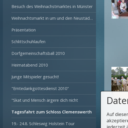
Besuch des Weihnachstmarktes in Münster
Weihnachtsmarkt in um und den Neustädter-Hof
Präsentation
Schlittschuhlaufen
Dorfgemeinschaftsball 2010
Heimatabend 2010
Junge Mitspieler gesucht!
"Erntedankgottesdienst 2010"
Date
"Skat und Mensch ärgere dich nicht
Tagesfahrt zum Schloss Clemenswerth
Auf diese
akzeptier
zurück 
19.- 24.8. Schleswig Holstein Tour
jederzeit 