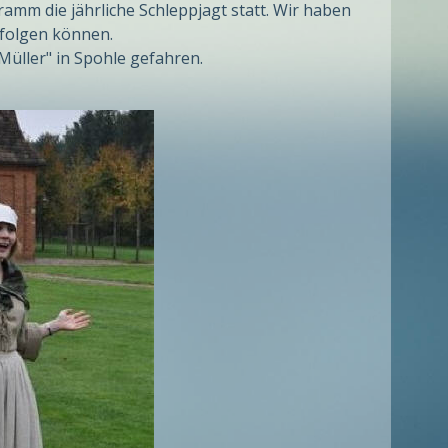
mm die jährliche Schleppjagt statt. Wir haben
rfolgen können.
üller" in Spohle gefahren.